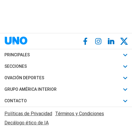
PRINCIPALES
Últimas Noticias
SECCIONES
Política
Horóscopo
OVACIÓN DEPORTES
Sociedad
Motores
Fútbol
GRUPO AMÉRICA INTERIOR
Policiales
Recetas
Mundial
Canal 7 en Vivo
CONTACTO
Judiciales
Trucos caseros
Automovilismo
Radio Nihuil
Acerca de Nosotros
Economia
Políticas de Privacidad
Términos y Condiciones
Series y Películas
Rugby
FM UNA
Contactanos
Decálogo ético de IA
Edictos y Solicitadas
Tenis
Radio Brava
Newsletter