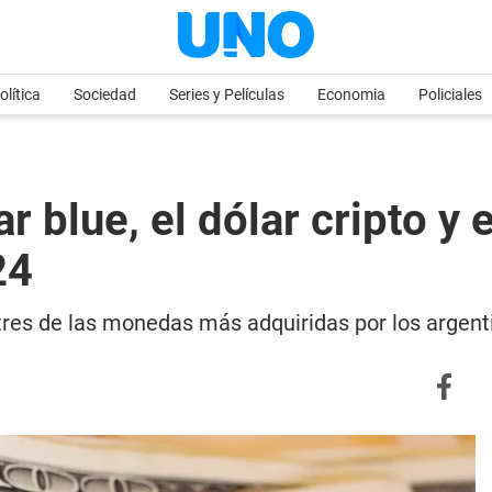
olítica
Sociedad
Series y Películas
Economia
Policiales
r blue, el dólar cripto y
24
on tres de las monedas más adquiridas por los argen