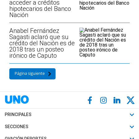
acceder a créditos
hipotecarios del Banco
Nación
Anabel Fernández
Sagasti aclaró que su
crédito del Nación es de
2018 tras un posteo
irónico de Caputo
Página siguiente
PRINCIPALES
Últimas Noticias
SECCIONES
Política
Horóscopo
OVACIÓN DEPORTES