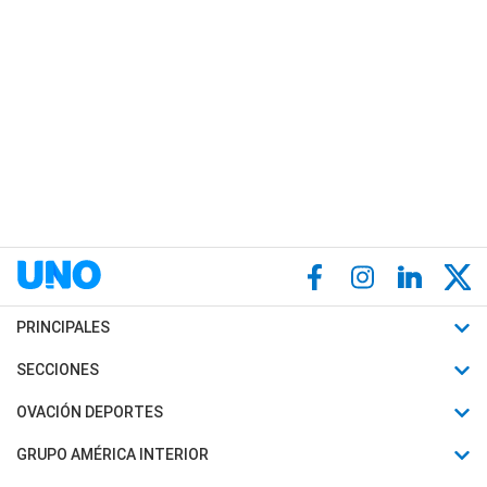
PRINCIPALES
Últimas Noticias
SECCIONES
Política
Horóscopo
OVACIÓN DEPORTES
Sociedad
Motores
Fútbol
GRUPO AMÉRICA INTERIOR
Policiales
Recetas