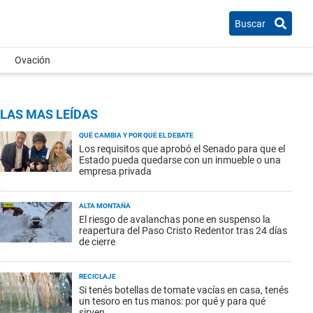
Buscar
Ovación
LAS MAS LEÍDAS
QUÉ CAMBIA Y POR QUÉ EL DEBATE
Los requisitos que aprobó el Senado para que el
Estado pueda quedarse con un inmueble o una
empresa privada
ALTA MONTAÑA
El riesgo de avalanchas pone en suspenso la
reapertura del Paso Cristo Redentor tras 24 días
de cierre
RECICLAJE
Si tenés botellas de tomate vacías en casa, tenés
un tesoro en tus manos: por qué y para qué
sirven