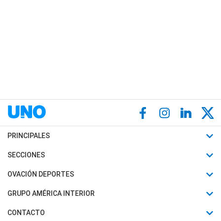
PRINCIPALES
Últimas Noticias
SECCIONES
Política
Horóscopo
OVACIÓN DEPORTES
Sociedad
Motores
Fútbol
GRUPO AMÉRICA INTERIOR
Policiales
Recetas
Mundial
Canal 7 en Vivo
CONTACTO
Judiciales