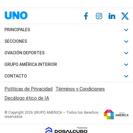
PRINCIPALES
Últimas Noticias
SECCIONES
Política
Horóscopo
OVACIÓN DEPORTES
Sociedad
Motores
Fútbol
GRUPO AMÉRICA INTERIOR
Policiales
Recetas
Mundial
Canal 7 en Vivo
CONTACTO
Judiciales
Trucos caseros
Automovilismo
Radio Nihuil
Acerca de Nosotros
Economia
Políticas de Privacidad
Términos y Condiciones
Series y Películas
Rugby
FM UNA
Contactanos
Decálogo ético de IA
Edictos y Solicitadas
Tenis
Radio Brava
Newsletter
Básquet
© Copyright 2026 GRUPO AMERICA – Todos los derechos
San Juan 8
reservados
Boxeo
Fuera de Juego