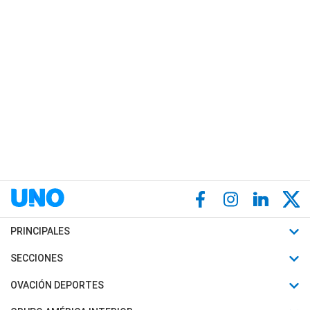
PRINCIPALES
Últimas Noticias
SECCIONES
Política
Horóscopo
OVACIÓN DEPORTES
Sociedad
Motores