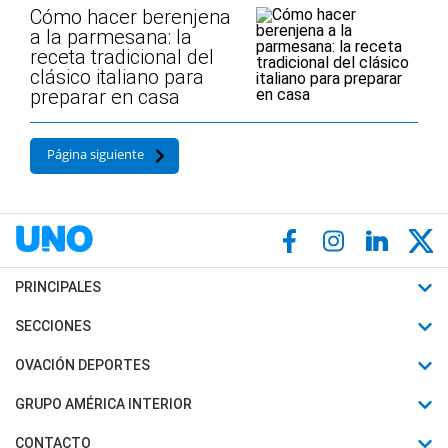
Cómo hacer berenjena
a la parmesana: la
receta tradicional del
clásico italiano para
preparar en casa
Página siguiente
PRINCIPALES
Últimas Noticias
SECCIONES
Política
Horóscopo
OVACIÓN DEPORTES
Sociedad
Motores
Fútbol
GRUPO AMÉRICA INTERIOR
Policiales
Recetas
Mundial
Canal 7 en Vivo
CONTACTO