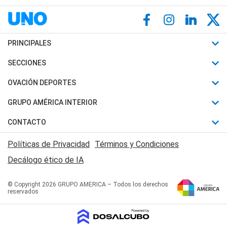
PRINCIPALES
Últimas Noticias
SECCIONES
Política
Horóscopo
OVACIÓN DEPORTES
Sociedad
Motores
Fútbol
GRUPO AMÉRICA INTERIOR
Policiales
Recetas
Mundial
Canal 7 en Vivo
CONTACTO
Judiciales
Trucos caseros
Automovilismo
Radio Nihuil
Acerca de Nosotros
Economia
Políticas de Privacidad
Términos y Condiciones
Series y Películas
Rugby
FM UNA
Contactanos
Decálogo ético de IA
Edictos y Solicitadas
Tenis
Radio Brava
Newsletter
Básquet
© Copyright 2026 GRUPO AMERICA – Todos los derechos
San Juan 8
reservados
Boxeo
Fuera de Juego