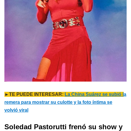
►TE PUEDE INTERESAR:
La China Suárez se subió l
a
remera para mostrar su culotte y la foto íntima se
volvió viral
Soledad Pastorutti frenó su show y