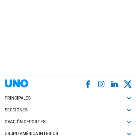
PRINCIPALES
Últimas Noticias
SECCIONES
Política
Horóscopo
OVACIÓN DEPORTES
Sociedad
Motores
Fútbol
GRUPO AMÉRICA INTERIOR