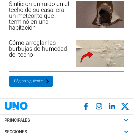
Sintieron un ruido en el
techo de su casa: era
un meteorito que
terminó en una
habitación
Cómo arreglar las
burbujas de humedad
del techo
Página siguiente
PRINCIPALES
Últimas Noticias
SECCIONES