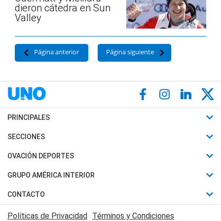
dieron cátedra en Sun
Valley
Página anterior
Página siguiente
PRINCIPALES
Últimas Noticias
SECCIONES
Política
Horóscopo
OVACIÓN DEPORTES
Sociedad
Motores
Fútbol
GRUPO AMÉRICA INTERIOR
Policiales
Recetas
Mundial
Canal 7 en Vivo
CONTACTO
Judiciales
Trucos caseros
Automovilismo
Radio Nihuil
Acerca de Nosotros
Economia
Políticas de Privacidad
Términos y Condiciones
Series y Películas