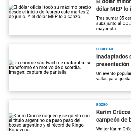
El dólar mino
dólar MEP lo 
Tras sumar $5 cer
suba junto al CCL
mayorista
SOCIEDAD
Inadaptados c
presentación
Un evento popular
vallas para qued
BOXEO
Karim Crücce
campeón de b
Walter Karim Crüc