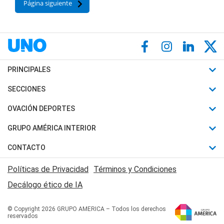
Página siguiente
PRINCIPALES
Últimas Noticias
SECCIONES
Política
Horóscopo
OVACIÓN DEPORTES
Sociedad
Motores
Fútbol
GRUPO AMÉRICA INTERIOR
Policiales
Recetas
Mundial
Canal 7 en Vivo
CONTACTO
Judiciales
Trucos caseros
Automovilismo
Radio Nihuil
Acerca de Nosotros
Economia
Políticas de Privacidad
Términos y Condiciones
Series y Películas
Rugby
FM UNA
Contactanos
Decálogo ético de IA
Edictos y Solicitadas
Tenis
Radio Brava
Newsletter
Básquet
© Copyright 2026 GRUPO AMERICA – Todos los derechos
San Juan 8
reservados
Boxeo