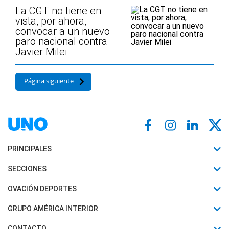
La CGT no tiene en
vista, por ahora,
convocar a un nuevo
paro nacional contra
Javier Milei
Página siguiente
PRINCIPALES
Últimas Noticias
SECCIONES
Política
Horóscopo
OVACIÓN DEPORTES
Sociedad
Motores
Fútbol
GRUPO AMÉRICA INTERIOR
Policiales
Recetas
Mundial
Canal 7 en Vivo
CONTACTO