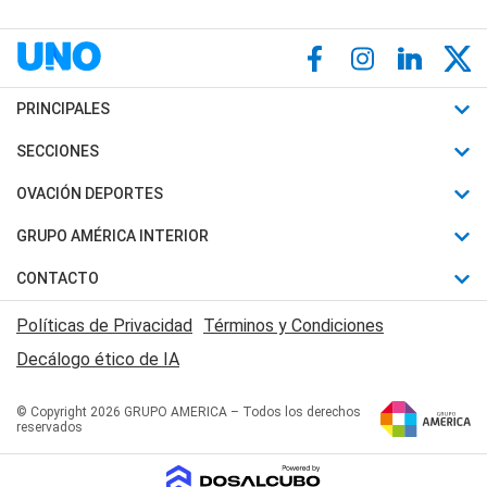
PRINCIPALES
Últimas Noticias
SECCIONES
Política
Horóscopo
OVACIÓN DEPORTES
Sociedad
Motores
Fútbol
GRUPO AMÉRICA INTERIOR
Policiales
Recetas
Mundial
Canal 7 en Vivo
CONTACTO
Judiciales
Trucos caseros
Automovilismo
Radio Nihuil
Acerca de Nosotros
Economia
Políticas de Privacidad
Términos y Condiciones
Series y Películas
Rugby
FM UNA
Contactanos
Decálogo ético de IA
Edictos y Solicitadas
Tenis
Radio Brava
Newsletter
Básquet
© Copyright 2026 GRUPO AMERICA – Todos los derechos
San Juan 8
reservados
Boxeo
Fuera de Juego