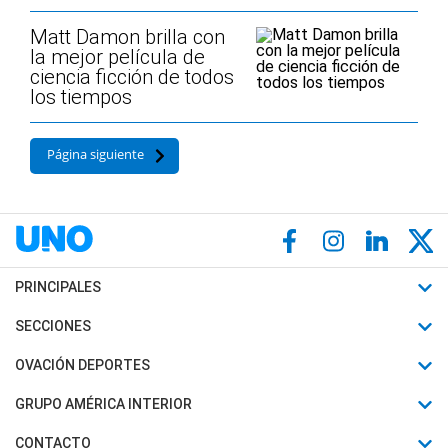
Matt Damon brilla con
la mejor película de
ciencia ficción de todos
los tiempos
Página siguiente
PRINCIPALES
Últimas Noticias
SECCIONES
Política
Horóscopo
OVACIÓN DEPORTES
Sociedad
Motores
Fútbol
GRUPO AMÉRICA INTERIOR
Policiales
Recetas
Mundial
Canal 7 en Vivo
CONTACTO