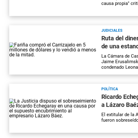
causa propia" crit
JUDICIALES
Ruta del dine
de una estan
La Cámara de Casa
Jaime Erusalimsky
condenado Leonar
POLÍTICA
Ricardo Eche
a Lázaro Baé
El extitular de la
fueron sobreseíd