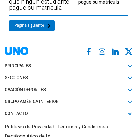
que ningún estudiante
pague su matrícula
Página siguiente
PRINCIPALES
Últimas Noticias
SECCIONES
Política
Horóscopo
OVACIÓN DEPORTES
Sociedad
Motores
Fútbol
GRUPO AMÉRICA INTERIOR
Policiales
Recetas
Mundial
Canal 7 en Vivo
CONTACTO
Judiciales
Trucos caseros
Automovilismo
Radio Nihuil
Acerca de Nosotros
Economia
Políticas de Privacidad
Términos y Condiciones
Series y Películas
Rugby
FM UNA
Contactanos
Decálogo ético de IA