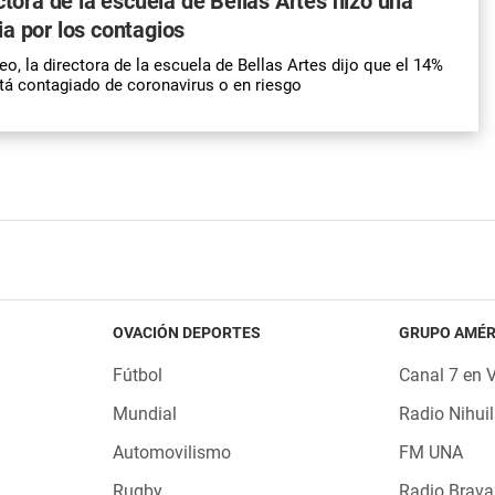
ctora de la escuela de Bellas Artes hizo una
a por los contagios
eo, la directora de la escuela de Bellas Artes dijo que el 14%
tá contagiado de coronavirus o en riesgo
OVACIÓN DEPORTES
GRUPO AMÉR
Fútbol
Canal 7 en 
Mundial
Radio Nihuil
Automovilismo
FM UNA
Rugby
Radio Brava