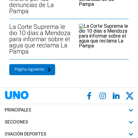
denuncias de La
Pampa
La Corte Suprema le
dio 10 días a Mendoza
para informar sobre el
agua que reclama La
Pampa
Página siguiente
PRINCIPALES
Últimas Noticias
SECCIONES
Política
Horóscopo
OVACIÓN DEPORTES