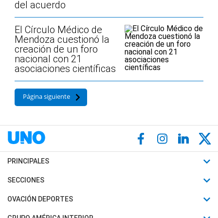
del acuerdo
El Círculo Médico de
Mendoza cuestionó la
creación de un foro
nacional con 21
asociaciones científicas
Página siguiente
PRINCIPALES
Últimas Noticias
SECCIONES
Política
Horóscopo
OVACIÓN DEPORTES
Sociedad
Motores
Fútbol