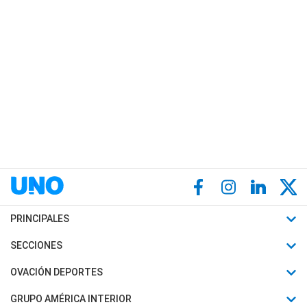
PRINCIPALES
Últimas Noticias
SECCIONES
Política
Horóscopo
OVACIÓN DEPORTES
Sociedad
Motores
Fútbol
GRUPO AMÉRICA INTERIOR