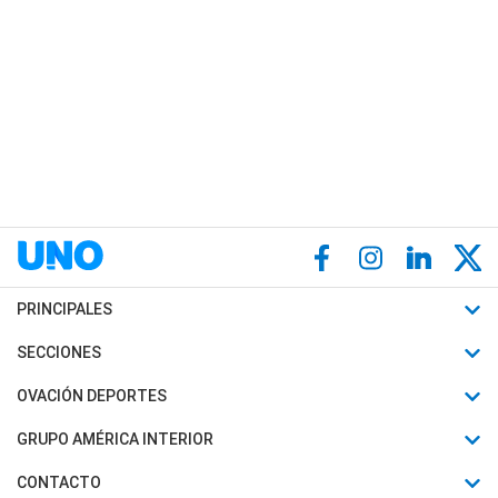
PRINCIPALES
Últimas Noticias
SECCIONES
Política
Horóscopo
OVACIÓN DEPORTES
Sociedad
Motores
Fútbol
GRUPO AMÉRICA INTERIOR
Policiales
Recetas
Mundial
Canal 7 en Vivo
CONTACTO
Judiciales