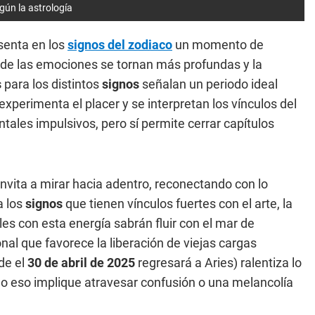
gún la astrología
senta en los
signos del zodiaco
un momento de
nde las emociones se tornan más profundas y la
s
para los distintos
signos
señalan un periodo ideal
xperimenta el placer y se interpretan los vínculos del
ntales impulsivos, pero sí permite cerrar capítulos
invita a mirar hacia adentro, reconectando con lo
a los
signos
que tienen vínculos fuertes con el arte, la
es con esta energía sabrán fluir con el mar de
al que favorece la liberación de viejas cargas
de el
30 de abril de 2025
regresará a Aries) ralentiza lo
ndo eso implique atravesar confusión o una melancolía