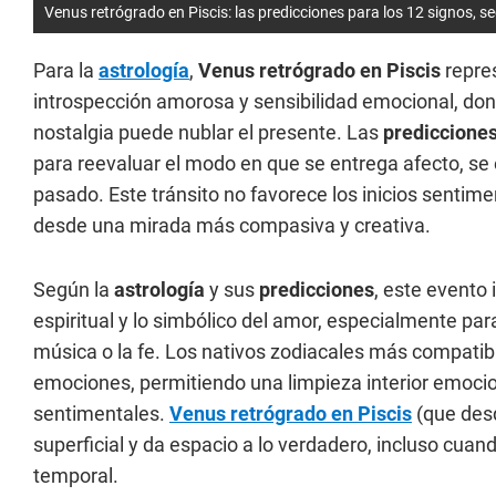
Venus retrógrado en Piscis: las predicciones para los 12 signos, se
Para la
astrología
,
Venus retrógrado en Piscis
repre
introspección amorosa y sensibilidad emocional, do
nostalgia puede nublar el presente. Las
prediccione
para reevaluar el modo en que se entrega afecto, se e
pasado. Este tránsito no favorece los inicios sentime
desde una mirada más compasiva y creativa.
Según la
astrología
y sus
predicciones
, este evento 
espiritual y lo simbólico del amor, especialmente par
música o la fe. Los nativos zodiacales más compatibl
emociones, permitiendo una limpieza interior emocion
sentimentales.
Venus retrógrado en Piscis
(que des
superficial y da espacio a lo verdadero, incluso cua
temporal.