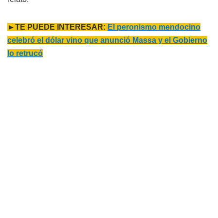
►TE PUEDE INTERESAR:
El peronismo mendocino
celebró el dólar vino que anunció Massa y el Gobierno
lo retrucó