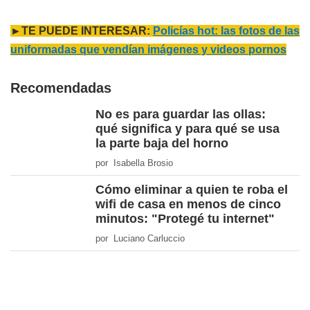
►TE PUEDE INTERESAR:
Policías hot: las fotos de las
uniformadas que vendían imágenes y videos pornos
Recomendadas
No es para guardar las ollas:
qué significa y para qué se usa
la parte baja del horno
por Isabella Brosio
Cómo eliminar a quien te roba el
wifi de casa en menos de cinco
minutos: "Protegé tu internet"
por Luciano Carluccio