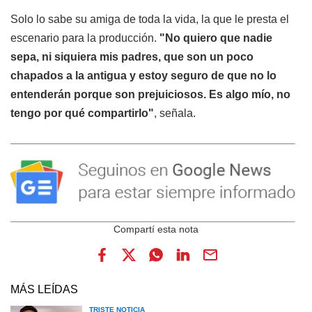
Solo lo sabe su amiga de toda la vida, la que le presta el
escenario para la producción.
"No quiero que nadie
sepa, ni siquiera mis padres, que son un poco
chapados a la antigua y estoy seguro de que no lo
entenderán porque son prejuiciosos. Es algo mío, no
tengo por qué compartirlo"
, señala.
MÁS LEÍDAS
TRISTE NOTICIA