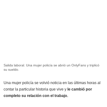
Salida laboral. Una mujer policía se abrió un OnlyFans y triplicó
su sueldo.
Una mujer policía se volvió noticia en las últimas horas al
contar la particular historia que vive y
le cambió por
completo su relación con el trabajo.