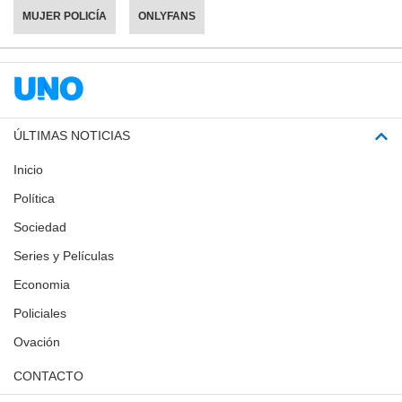
MUJER POLICÍA
ONLYFANS
ÚLTIMAS NOTICIAS
Inicio
Política
Sociedad
Series y Películas
Economia
Policiales
Ovación
CONTACTO