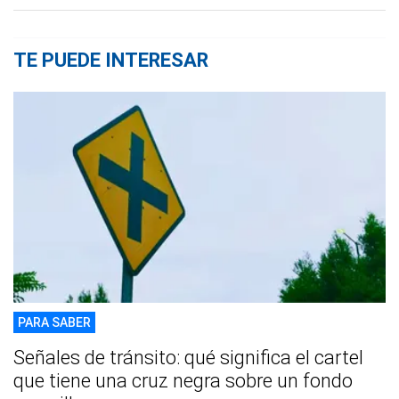
TE PUEDE INTERESAR
PARA SABER
Señales de tránsito: qué significa el cartel
que tiene una cruz negra sobre un fondo