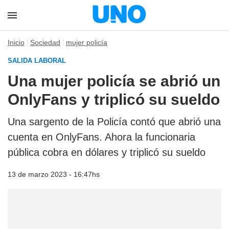
Inicio
Sociedad
mujer policía
SALIDA LABORAL
Una mujer policía se abrió un
OnlyFans y triplicó su sueldo
Una sargento de la Policía contó que abrió una
cuenta en OnlyFans. Ahora la funcionaria
pública cobra en dólares y triplicó su sueldo
13 de marzo 2023 - 16:47hs