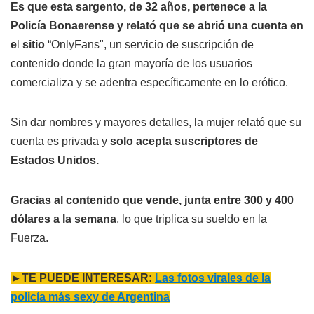
Es que esta sargento, de 32 años, pertenece a la
Policía Bonaerense y relató que se abrió una cuenta en
e
l
sitio
“OnlyFans", un servicio de suscripción de
contenido donde la gran mayoría de los usuarios
comercializa y se adentra específicamente en lo erótico.
Sin dar nombres y mayores detalles, la mujer relató que su
cuenta es privada y
solo acepta suscriptores de
Estados Unidos.
Gracias al contenido que vende, junta entre 300 y 400
dólares a la semana
, lo que triplica su sueldo en la
Fuerza.
►TE PUEDE INTERESAR:
Las fotos virales de la
policía más sexy de Argentina