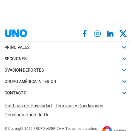
PRINCIPALES
Últimas Noticias
SECCIONES
Política
Horóscopo
OVACIÓN DEPORTES
Sociedad
Motores
Fútbol
GRUPO AMÉRICA INTERIOR
Policiales
Recetas
Mundial
Canal 7 en Vivo
CONTACTO
Judiciales
Trucos caseros
Automovilismo
Radio Nihuil
Acerca de Nosotros
Economia
Políticas de Privacidad
Términos y Condiciones
Series y Películas
Rugby
FM UNA
Contactanos
Decálogo ético de IA
Edictos y Solicitadas
Tenis
Radio Brava
Newsletter
Básquet
© Copyright 2026 GRUPO AMERICA – Todos los derechos
San Juan 8