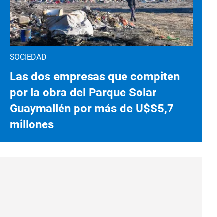
SOCIEDAD
Las dos empresas que compiten
por la obra del Parque Solar
Guaymallén por más de U$S5,7
millones