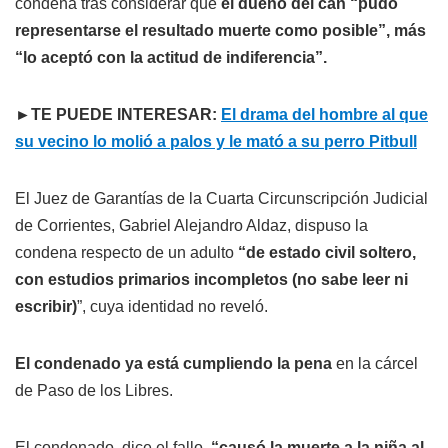
condena tras considerar que
el dueño del can “pudo
representarse el resultado muerte como posible”, más
“lo aceptó con la actitud de indiferencia”.
►TE PUEDE INTERESAR:
El drama del hombre al que
su vecino lo molió a palos y le mató a su perro Pitbull
El Juez de Garantías de la Cuarta Circunscripción Judicial
de Corrientes, Gabriel Alejandro Aldaz, dispuso la
condena respecto de un adulto
“de estado civil soltero,
con estudios primarios incompletos (no sabe leer ni
escribir)
”, cuya identidad no reveló.
El condenado ya está cumpliendo la pena
en la cárcel
de Paso de los Libres.
El condenado, dice el fallo,
“causó la muerte a la niña al