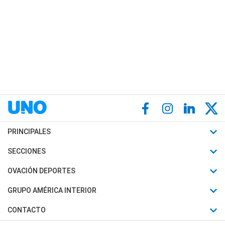
PRINCIPALES
Últimas Noticias
SECCIONES
Política
Horóscopo
OVACIÓN DEPORTES
Sociedad
Motores
Fútbol
GRUPO AMÉRICA INTERIOR
Policiales
Recetas
Mundial
Canal 7 en Vivo
CONTACTO
Judiciales
Trucos caseros
Automovilismo