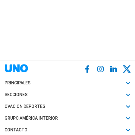
PRINCIPALES
Últimas Noticias
SECCIONES
Política
Horóscopo
OVACIÓN DEPORTES
Sociedad
Motores
Fútbol
GRUPO AMÉRICA INTERIOR
Policiales
Recetas
Mundial
Canal 7 en Vivo
CONTACTO
Judiciales