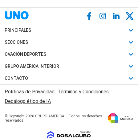
PRINCIPALES
Últimas Noticias
SECCIONES
Política
Horóscopo
OVACIÓN DEPORTES
Sociedad
Motores
Fútbol
GRUPO AMÉRICA INTERIOR
Policiales
Recetas
Mundial
Canal 7 en Vivo
CONTACTO
Judiciales
Trucos caseros
Automovilismo
Radio Nihuil
Acerca de Nosotros
Economia
Políticas de Privacidad
Términos y Condiciones
Series y Películas
Rugby
FM UNA
Contactanos
Decálogo ético de IA
Edictos y Solicitadas
Tenis
Radio Brava
Newsletter
Básquet
© Copyright 2026 GRUPO AMERICA – Todos los derechos
San Juan 8
reservados
Boxeo
Fuera de Juego