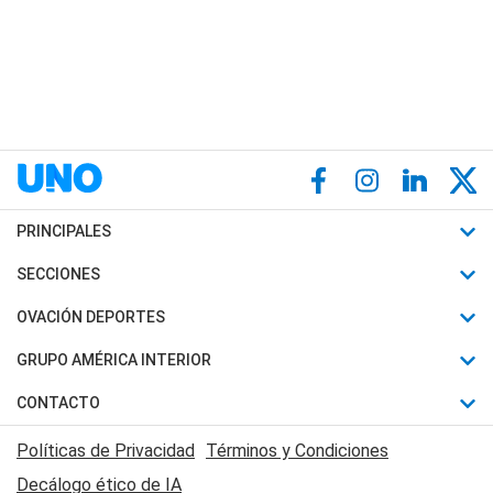
PRINCIPALES
Últimas Noticias
SECCIONES
Política
Horóscopo
OVACIÓN DEPORTES
Sociedad
Motores
Fútbol
GRUPO AMÉRICA INTERIOR
Policiales
Recetas
Mundial
Canal 7 en Vivo
CONTACTO
Judiciales
Trucos caseros
Automovilismo
Radio Nihuil
Acerca de Nosotros
Economia
Políticas de Privacidad
Términos y Condiciones
Series y Películas
Rugby
FM UNA
Contactanos
Decálogo ético de IA
Edictos y Solicitadas