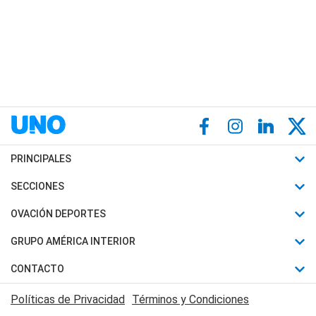
PRINCIPALES
Últimas Noticias
SECCIONES
Política
Horóscopo
OVACIÓN DEPORTES
Sociedad
Motores
Fútbol
GRUPO AMÉRICA INTERIOR
Policiales
Recetas
Mundial
Canal 7 en Vivo
CONTACTO
Judiciales
Trucos caseros
Automovilismo
Radio Nihuil
Acerca de Nosotros
Economia
Políticas de Privacidad
Términos y Condiciones
Series y Películas
Rugby
FM UNA