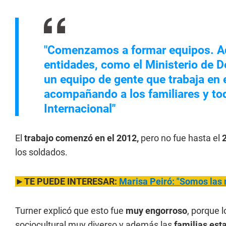
"Comenzamos a formar equipos. Aq
entidades, como el Ministerio de De
un equipo de gente que trabaja en e
acompañando a los familiares y tod
Internacional"
El
trabajo comenzó en el 2012,
pero no fue hasta el
los soldados.
►TE PUEDE INTERESAR:
Marisa Peiró: "Somos las 
Turner explicó que esto fue
muy engorroso
, porque 
sociocultural muy diverso y además las
familias esta