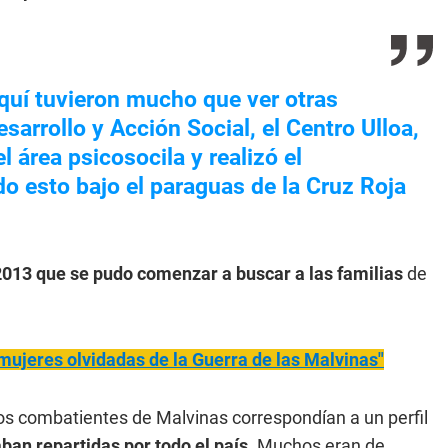
uí tuvieron mucho que ver otras
sarrollo y Acción Social, el Centro Ulloa,
l área psicosocila y realizó el
o esto bajo el paraguas de la Cruz Roja
2013 que se pudo comenzar a buscar a las familias
de
mujeres olvidadas de la Guerra de las Malvinas"
los combatientes de Malvinas correspondían a un perfil
ban repartidas por todo el país
. Muchos eran de