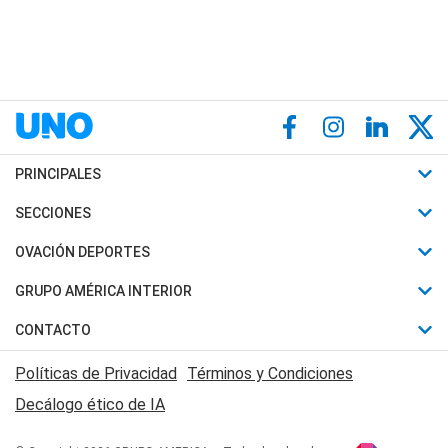
PRINCIPALES
Últimas Noticias
SECCIONES
Política
Horóscopo
OVACIÓN DEPORTES
Sociedad
Motores
Fútbol
GRUPO AMÉRICA INTERIOR
Policiales
Recetas
Mundial
Canal 7 en Vivo
CONTACTO
Judiciales
Trucos caseros
Automovilismo
Radio Nihuil
Acerca de Nosotros
Economia
Políticas de Privacidad
Términos y Condiciones
Series y Películas
Rugby
FM UNA
Contactanos
Decálogo ético de IA
Edictos y Solicitadas
Tenis
Radio Brava
Newsletter