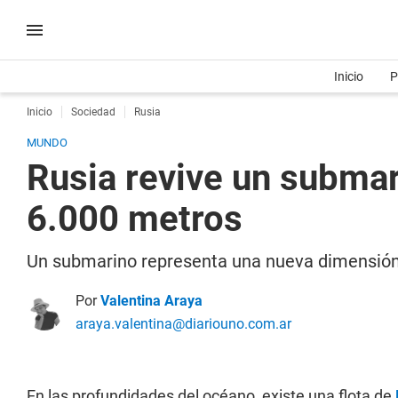
Inicio
P
Inicio
Sociedad
Rusia
MUNDO
Rusia revive un submar
6.000 metros
Un submarino representa una nueva dimensión d
Por
Valentina Araya
araya.valentina@diariouno.com.ar
En las profundidades del océano, existe una flota de