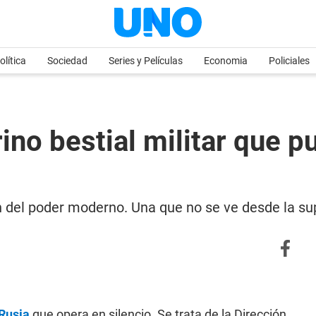
olítica
Sociedad
Series y Películas
Economia
Policiales
ino bestial militar que 
el poder moderno. Una que no se ve desde la supe
Rusia
que opera en silencio. Se trata de la Dirección