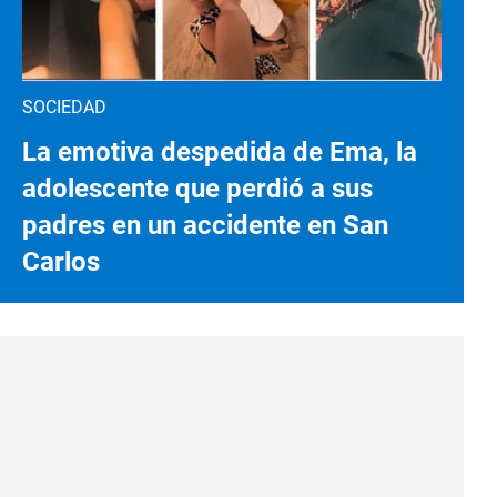
SOCIEDAD
La emotiva despedida de Ema, la
adolescente que perdió a sus
padres en un accidente en San
Carlos