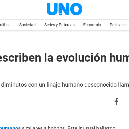
olítica
Sociedad
Series y Películas
Economia
Policiales
scriben la evolución hum
 diminutos con un linaje humano desconocido ll
humanos
similares a hobbits. Este inusual hallazgo