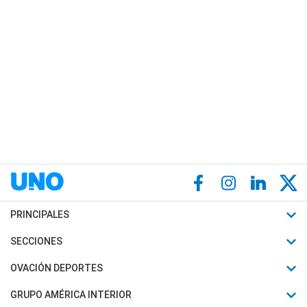
PRINCIPALES
Últimas Noticias
SECCIONES
Política
Horóscopo
OVACIÓN DEPORTES
Sociedad
Motores
Fútbol
GRUPO AMÉRICA INTERIOR
Policiales