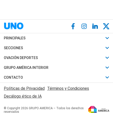
PRINCIPALES
Últimas Noticias
SECCIONES
Política
Horóscopo
OVACIÓN DEPORTES
Sociedad
Motores
Fútbol
GRUPO AMÉRICA INTERIOR
Policiales
Recetas
Mundial
Canal 7 en Vivo
CONTACTO
Judiciales
Trucos caseros
Automovilismo
Radio Nihuil
Acerca de Nosotros
Economia
Políticas de Privacidad
Términos y Condiciones
Series y Películas
Rugby
FM UNA
Contactanos
Decálogo ético de IA
Edictos y Solicitadas
Tenis
Radio Brava
Newsletter
Básquet
© Copyright 2026 GRUPO AMERICA – Todos los derechos
San Juan 8
reservados