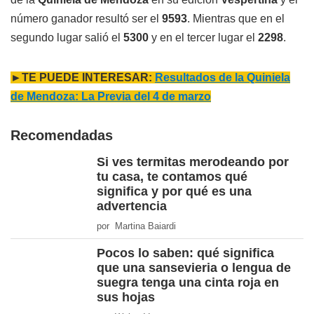
número ganador resultó ser el
9593
. Mientras que en el
segundo lugar salió el
5300
y en el tercer lugar el
2298
.
►TE PUEDE INTERESAR:
Resultados de la Quiniela
de Mendoza: La Previa del 4 de marzo
Recomendadas
Si ves termitas merodeando por
tu casa, te contamos qué
significa y por qué es una
advertencia
por Martina Baiardi
Pocos lo saben: qué significa
que una sansevieria o lengua de
suegra tenga una cinta roja en
sus hojas