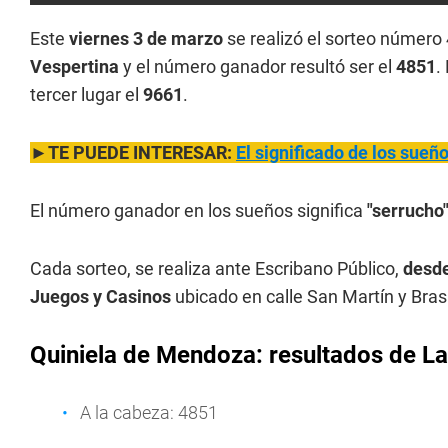
Este
viernes 3 de marzo
se realizó el sorteo número
Vespertina
y el número ganador resultó ser el
4851
.
tercer lugar el
9661
.
►TE PUEDE INTERESAR:
El significado de los sue
El número ganador en los sueños significa
"serrucho
Cada sorteo, se realiza ante Escribano Público,
desde
Juegos y Casinos
ubicado en calle San Martín y Bras
Quiniela de Mendoza: resultados de La
A la cabeza: 4851