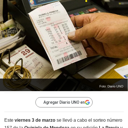
Foto: Diario UNO
Agregar Diario UNO en
Este
viernes 3 de marzo
se llevó a cabo el sorteo número
157 de la
Quiniela de Mendoza
en su edición
La
Previa
y