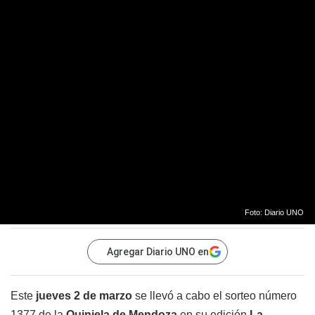
Foto: Diario UNO
Agregar Diario UNO en
Este
jueves 2 de marzo
se llevó a cabo el sorteo número
1377 de la
Quiniela de Mendoza
en su edición
La