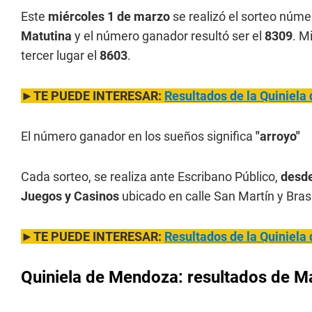
Este
miércoles 1 de marzo
se realizó el sorteo núme
Matutina
y el número ganador resultó ser el
8309
. M
tercer lugar el
8603
.
►TE PUEDE INTERESAR:
Resultados de la Quiniela
El número ganador en los sueños significa
"arroyo"
Cada sorteo, se realiza ante Escribano Público,
desde
Juegos y Casinos
ubicado en calle San Martín y Bras
►TE PUEDE INTERESAR:
Resultados de la Quiniela
Quiniela de Mendoza: resultados de Ma