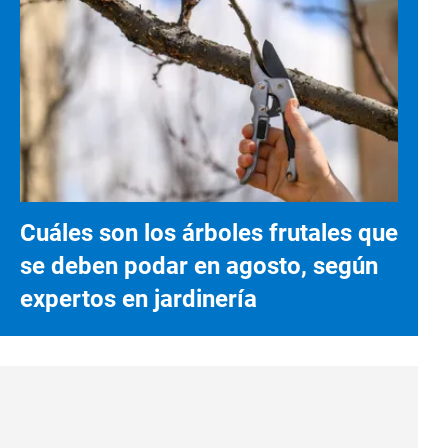
Cuáles son los árboles frutales que
se deben podar en agosto, según
expertos en jardinería