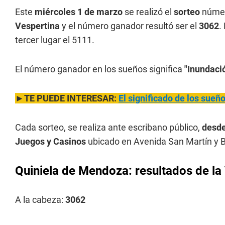
Este
miércoles 1 de marzo
se realizó el
sorteo
númer
Vespertina
y el número ganador resultó ser el
3062
.
tercer lugar el 5111.
El número ganador en los sueños significa
"Inundació
►TE PUEDE INTERESAR:
El significado de los sue
Cada sorteo, se realiza ante escribano público,
desde
Juegos y Casinos
ubicado en Avenida San Martín y B
Quiniela de Mendoza: resultados de la
A la cabeza:
3062