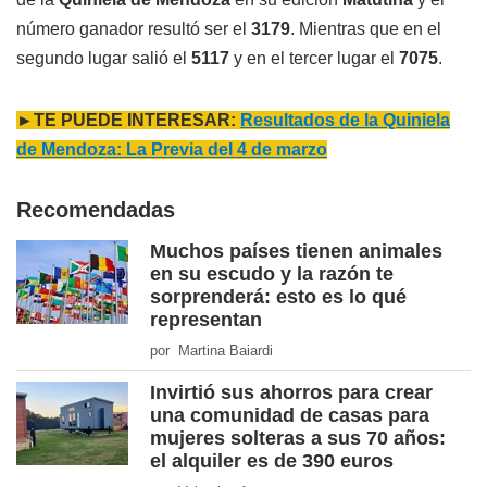
número ganador resultó ser el
3179
. Mientras que en el
segundo lugar salió el
5117
y en el tercer lugar el
7075
.
►TE PUEDE INTERESAR:
Resultados de la Quiniela
de Mendoza: La Previa del 4 de marzo
Recomendadas
Muchos países tienen animales
en su escudo y la razón te
sorprenderá: esto es lo qué
representan
por Martina Baiardi
Invirtió sus ahorros para crear
una comunidad de casas para
mujeres solteras a sus 70 años:
el alquiler es de 390 euros