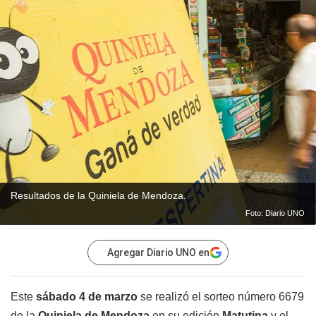
Resultados de la Quiniela de Mendoza.
Foto: Diario UNO
Agregar Diario UNO en
Este
sábado 4 de marzo
se realizó el sorteo número 6679
de la
Quiniela de Mendoza
en su edición
Matutina
y el